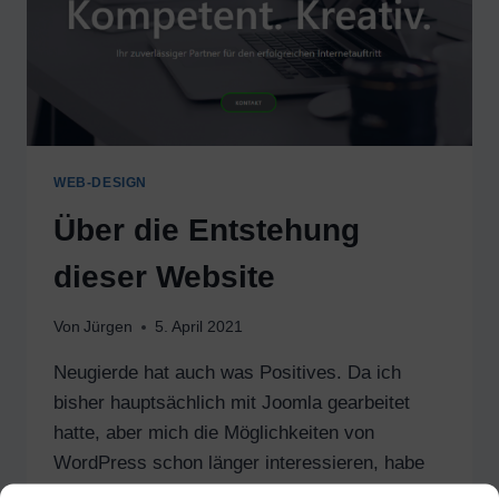
WEB-DESIGN
Über die Entstehung
dieser Website
Von
Jürgen
5. April 2021
Neugierde hat auch was Positives. Da ich
bisher hauptsächlich mit Joomla gearbeitet
hatte, aber mich die Möglichkeiten von
WordPress schon länger interessieren, habe
ich diese Seite komplett neu aufgebaut. Das