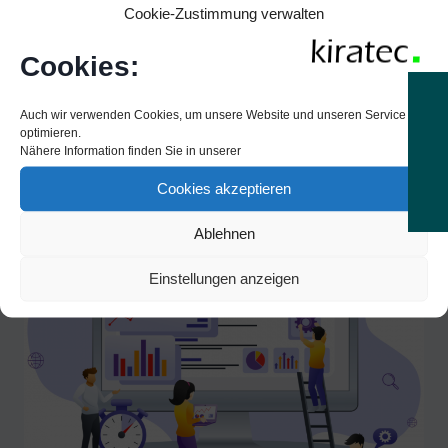
Cookie-Zustimmung verwalten
ganze Projekt war in einem Tag erledigt! Klar
habe ich jahrelange Erfahrung mit Joomla und
Cookies:
seinen Komponenten, Modulen und Plugins,
aber ich bin nach kürzester…
Auch wir verwenden Cookies, um unsere Website und unseren Service zu
optimieren.
ÜBER
WEITERLESEN
Nähere Information finden Sie in unserer
DIE
ENTSTEHUNG
Cookies akzeptieren
DIESER
WEBSITE
Ablehnen
Einstellungen anzeigen